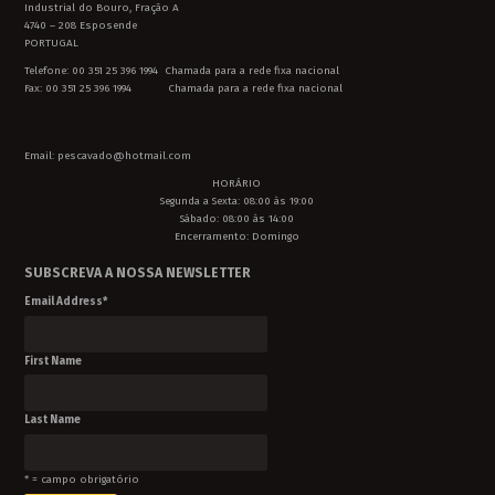
Industrial do Bouro, Fração A
4740 – 208 Esposende
PORTUGAL
Telefone: 00 351 25 396 1994 Chamada para a rede fixa nacional
Fax: 00 351 25 396 1994 Chamada para a rede fixa nacional
Email: pescavado@hotmail.com
HORÁRIO
Segunda a Sexta: 08:00 às 19:00
Sábado: 08:00 às 14:00
Encerramento: Domingo
SUBSCREVA A NOSSA NEWSLETTER
Email Address
*
First Name
Last Name
* = campo obrigatório