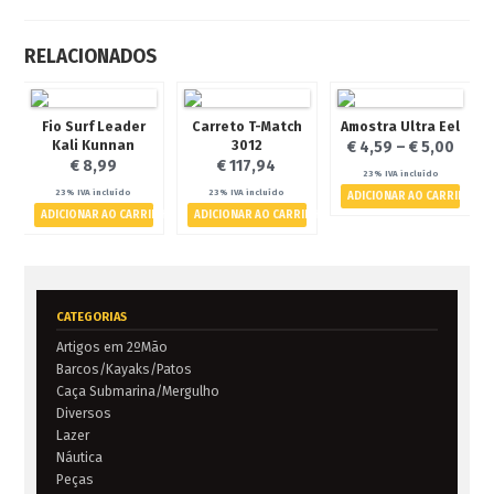
RELACIONADOS
Fio Surf Leader
Carreto T-Match
Amostra Ultra Eel
Kali Kunnan
3012
€
4,59
–
€
5,00
€
8,99
€
117,94
23% IVA incluído
23% IVA incluído
23% IVA incluído
ADICIONAR AO CARRINHO
ADICIONAR AO CARRINHO
ADICIONAR AO CARRINHO
CATEGORIAS
Artigos em 2ºMão
Barcos/Kayaks/Patos
Caça Submarina/Mergulho
Diversos
Lazer
Náutica
Peças