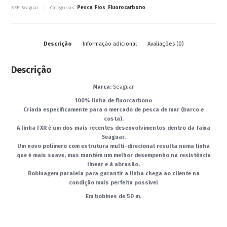
REF:
Seaguar
Categorias:
Pesca
,
Fios
,
Fluorocarbono
- Canas
- Carretos
- Diversos
Descrição
Informação adicional
Avaliações (0)
A Pescávado
Descrição
Contactos
Termos e Condições
Marca:
Seaguar
Politica de Privacidade
100% linha de fluorcarbono
Criada especificamente para o mercado de pesca de mar (barco e
Galeria de Imagens
costa).
A linha FXR é um dos mais recentes desenvolvimentos dentro da faixa
Notícias
Seaguar.
Um novo polímero com estrutura multi-direcional resulta numa linha
Eventos
que é mais suave, mas mantém um melhor desempenho na resistência
linear e à abrasão.
Bobinagem paralela para garantir a linha chega ao cliente na
condição mais perfeita possível
€ 0,00
0 artigos
Em bobines de 50 m.