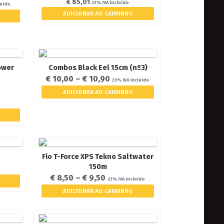
€
85,01
23% IVA incluído
luído
ADICIONAR AO CARRINHO
ower
Combos Black Eel 15cm (nº3)
€
10,00
–
€
10,90
23% IVA incluído
5
ADICIONAR AO CARRINHO
Fio T-Force XPS Tekno Saltwater
150m
€
8,50
–
€
9,50
23% IVA incluído
ADICIONAR AO CARRINHO