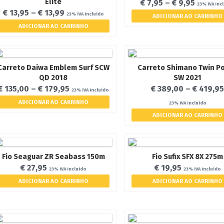
Elite
€
7,95
–
€
9,95
23% IVA inc
€
13,95
–
€
13,99
23% IVA incluído
ADICIONAR AO CARRINHO
ADICIONAR AO CARRINHO
Carreto Daiwa Emblem Surf SCW
Carreto Shimano Twin P
QD 2018
SW 2021
€
135,00
–
€
179,95
€
389,00
–
€
419,9
23% IVA incluído
ADICIONAR AO CARRINHO
23% IVA incluído
ADICIONAR AO CARRINHO
Fio Seaguar ZR Seabass 150m
Fio Sufix SFX 8X 275m
€
27,95
€
19,95
23% IVA incluído
23% IVA incluído
ADICIONAR AO CARRINHO
ADICIONAR AO CARRINHO