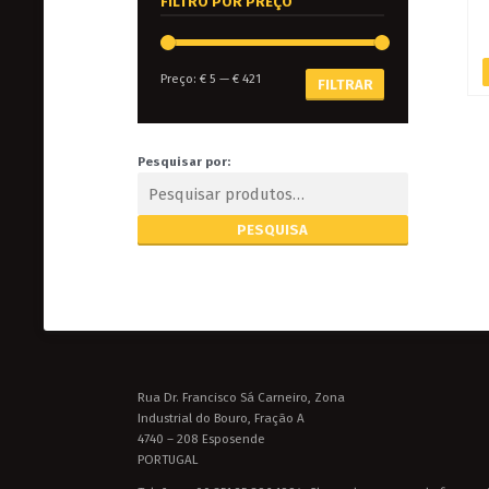
FILTRO POR PREÇO
Preço:
€ 5
—
€ 421
FILTRAR
Pesquisar por:
Rua Dr. Francisco Sá Carneiro, Zona
Industrial do Bouro, Fração A
4740 – 208 Esposende
PORTUGAL