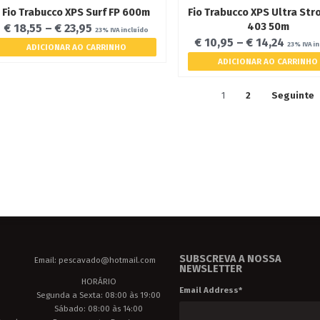
Fio Trabucco XPS Surf FP 600m
Fio Trabucco XPS Ultra Str
403 50m
€
18,55
–
€
23,95
23% IVA incluído
€
10,95
–
€
14,24
23% IVA i
ADICIONAR AO CARRINHO
ADICIONAR AO CARRINHO
1
2
Seguinte
SUBSCREVA A NOSSA
Email: pescavado@hotmail.com
NEWSLETTER
HORÁRIO
Email Address
*
Segunda a Sexta: 08:00 às 19:00
Sábado: 08:00 às 14:00