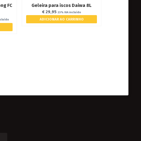
ong FC
Geleira para iscos Daiwa 8L
€
29,95
23% IVA incluído
ADICIONAR AO CARRINHO
ncluído