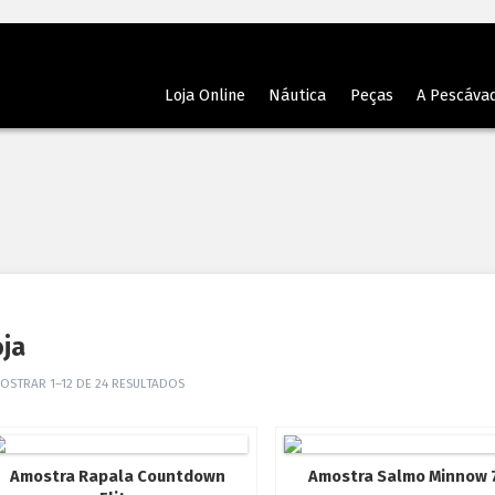
Loja Online
Náutica
Peças
A Pescáva
oja
OSTRAR 1–12 DE 24 RESULTADOS
Amostra Rapala Countdown
Amostra Salmo Minnow 