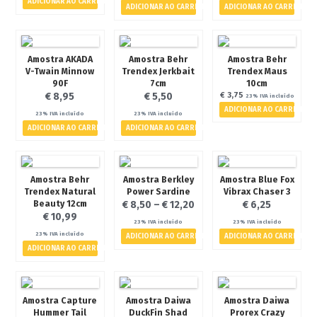
ADICIONAR AO CARRINHO
ADICIONAR AO CARRINHO
ADICIONAR AO CARRINHO
- Canas
- Carretos
- Diversos
Amostra AKADA
Amostra Behr
Amostra Behr
V-Twain Minnow
Trendex Jerkbait
Trendex Maus
A Pescávado
90F
7cm
10cm
€
8,95
€
5,50
€
3,75
23% IVA incluído
Contactos
ADICIONAR AO CARRINHO
23% IVA incluído
23% IVA incluído
Termos e Condições
ADICIONAR AO CARRINHO
ADICIONAR AO CARRINHO
Politica de Privacidade
Galeria de Imagens
Amostra Behr
Amostra Berkley
Amostra Blue Fox
Notícias
Trendex Natural
Power Sardine
Vibrax Chaser 3
Beauty 12cm
€
8,50
–
€
12,20
€
6,25
Eventos
€
10,99
23% IVA incluído
23% IVA incluído
23% IVA incluído
ADICIONAR AO CARRINHO
ADICIONAR AO CARRINHO
ADICIONAR AO CARRINHO
€ 0,00
0 artigos
Amostra Capture
Amostra Daiwa
Amostra Daiwa
Hummer Tail
DuckFin Shad
Prorex Crazy