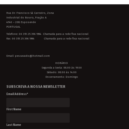
Rua Dr. Francisco Sá Carneiro, Zona
Industrial do Bouro, Fração A
4740 – 208 Esposende
PORTUGAL
Telefone: 00 351 25 396 1994 Chamada para a rede fixa nacional
Fax: 00 351 25 396 1994 Chamada para a rede fixa nacional
Email: pescavado@hotmail.com
HORÁRIO
Segunda a Sexta: 08:00 às 19:00
Sábado: 08:00 às 14:00
Encerramento: Domingo
SUBSCREVA A NOSSA NEWSLETTER
Email Address
*
First Name
Last Name