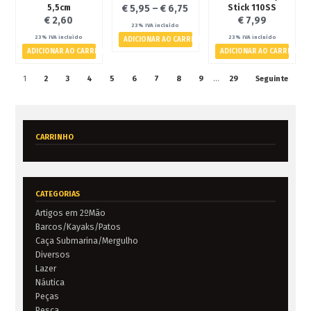
5,5cm
Stick 110SS
€
5,95
–
€
6,75
€
2,60
€
7,99
23% IVA incluído
23% IVA incluído
23% IVA incluído
ADICIONAR AO CARRINHO
ADICIONAR AO CARRINHO
ADICIONAR AO CARRINHO
1
2
3
4
5
6
7
8
9
…
29
Seguinte
CARRINHO
CATEGORIAS
Artigos em 2ºMão
Barcos/Kayaks/Patos
Caça Submarina/Mergulho
Diversos
Lazer
Náutica
Peças
Pesca