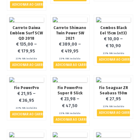
ADICIONAR AO CARRINHO
- Canas
- Carretos
- Diversos
Carreto Daiwa
Carreto Shimano
Combos Black
Emblem Surf SCW
Twin Power SW
Eel 15cm (nº3)
A Pescávado
QD 2018
2021
€
10,00
–
€
135,00
–
€
389,00
–
Contactos
€
10,90
€
179,95
€
419,95
Termos e Condições
23% IVA incluído
23% IVA incluído
23% IVA incluído
ADICIONAR AO CARRINHO
Politica de Privacidade
ADICIONAR AO CARRINHO
ADICIONAR AO CARRINHO
Galeria de Imagens
Notícias
Fio PowerPro
Fio PowerPro
Fio Seaguar ZR
Eventos
Super 8 Slick
Seabass 150m
€
21,95
–
€
23,98
–
€
27,95
€
36,95
€
47,50
23% IVA incluído
23% IVA incluído
ADICIONAR AO CARRINHO
23% IVA incluído
ADICIONAR AO CARRINHO
€ 0,00
0 artigos
ADICIONAR AO CARRINHO