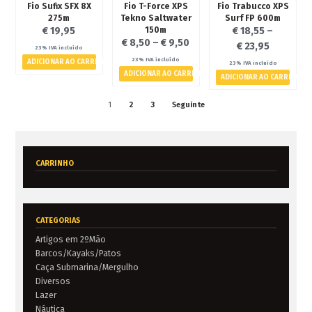
Fio Sufix SFX 8X
Fio T-Force XPS
Fio Trabucco XPS
275m
Tekno Saltwater
Surf FP 600m
150m
€
19,95
€
18,55
–
€
8,50
–
€
9,50
€
23,95
23% IVA incluído
23% IVA incluído
ADICIONAR AO CARRINHO
23% IVA incluído
ADICIONAR AO CARRINHO
ADICIONAR AO CARRINHO
1
2
3
Seguinte
CARRINHO
CATEGORIAS
Artigos em 2ºMão
Barcos/Kayaks/Patos
Caça Submarina/Mergulho
Diversos
Lazer
Náutica