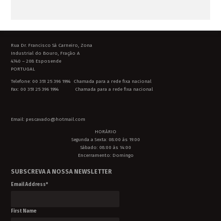
Rua Dr. Francisco Sá Carneiro, Zona
Industrial do Bouro, Fração A
4740 – 208 Esposende
PORTUGAL
Telefone: 00 351 25 396 1994 Chamada para a rede fixa nacional
Fax: 00 351 25 396 1994 Chamada para a rede fixa nacional
Email: pescavado@hotmail.com
HORÁRIO
Segunda a Sexta: 08:00 às 19:00
Sábado: 08:00 às 14:00
Encerramento: Domingo
SUBSCREVA A NOSSA NEWSLETTER
Email Address
*
First Name