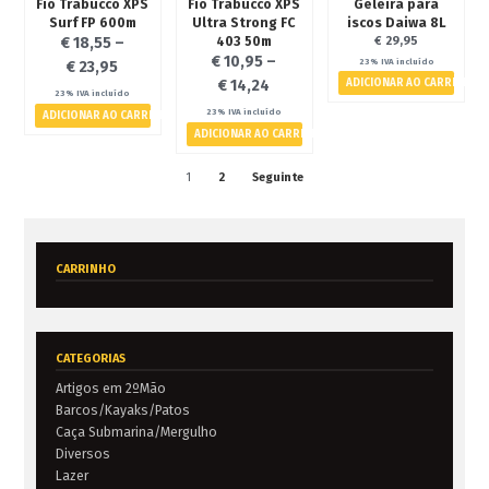
Fio Trabucco XPS
Fio Trabucco XPS
Geleira para
Surf FP 600m
Ultra Strong FC
iscos Daiwa 8L
403 50m
€
18,55
–
€
29,95
€
10,95
–
23% IVA incluído
€
23,95
€
14,24
ADICIONAR AO CARRINHO
23% IVA incluído
23% IVA incluído
ADICIONAR AO CARRINHO
ADICIONAR AO CARRINHO
1
2
Seguinte
CARRINHO
CATEGORIAS
Artigos em 2ºMão
Barcos/Kayaks/Patos
Caça Submarina/Mergulho
Diversos
Lazer