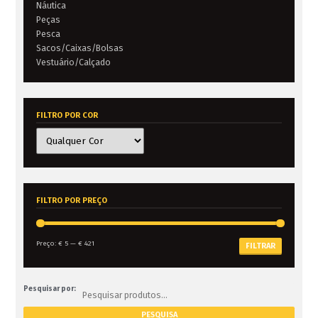
Náutica
Peças
Pesca
Sacos/Caixas/Bolsas
Vestuário/Calçado
FILTRO POR COR
FILTRO POR PREÇO
Preço:
€ 5
—
€ 421
FILTRAR
Pesquisar por: