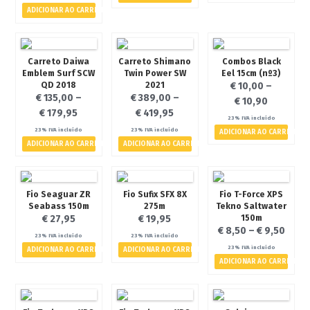
ADICIONAR AO CARRINHO
- Canas
- Carretos
- Diversos
Carreto Daiwa
Carreto Shimano
Combos Black
Emblem Surf SCW
Twin Power SW
Eel 15cm (nº3)
A Pescávado
QD 2018
2021
€
10,00
–
€
135,00
–
€
389,00
–
Contactos
€
10,90
€
179,95
€
419,95
Termos e Condições
23% IVA incluído
23% IVA incluído
23% IVA incluído
ADICIONAR AO CARRINHO
Politica de Privacidade
ADICIONAR AO CARRINHO
ADICIONAR AO CARRINHO
Galeria de Imagens
Notícias
Fio Seaguar ZR
Fio Sufix SFX 8X
Fio T-Force XPS
Eventos
Seabass 150m
275m
Tekno Saltwater
150m
€
27,95
€
19,95
€
8,50
–
€
9,50
23% IVA incluído
23% IVA incluído
23% IVA incluído
ADICIONAR AO CARRINHO
ADICIONAR AO CARRINHO
€ 0,00
0 artigos
ADICIONAR AO CARRINHO