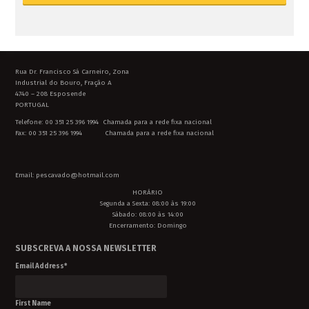
Rua Dr. Francisco Sá Carneiro, Zona
Industrial do Bouro, Fração A
4740 – 208 Esposende
PORTUGAL
Telefone: 00 351 25 396 1994 Chamada para a rede fixa nacional
Fax: 00 351 25 396 1994 Chamada para a rede fixa nacional
Email: pescavado@hotmail.com
HORÁRIO
Segunda a Sexta: 08:00 às 19:00
Sábado: 08:00 às 14:00
Encerramento: Domingo
SUBSCREVA A NOSSA NEWSLETTER
Email Address
*
First Name