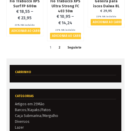
Fio Trabucco XPS
Fio Trabucco XPS
Geleira para
Surf FP 600m
Ultra Strong FC
iscos Daiwa 8L
403 50m
€
18,55
–
€
29,95
€
10,95
–
23% IVA incluído
€
23,95
€
14,24
ADICIONAR AO CARRINHO
23% IVA incluído
23% IVA incluído
ADICIONAR AO CARRINHO
ADICIONAR AO CARRINHO
1
2
Seguinte
CARRINHO
CATEGORIAS
Artigos em 2ºMão
Barcos/Kayaks/Patos
Caça Submarina/Mergulho
Diversos
Lazer