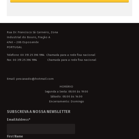
Rua Dr. Francisco Sá Carneiro, Zona
Industrial do Bouro, Fração A
4740 – 208 Esposende
PORTUGAL
Telefone: 00 351 25 396 1994 Chamada para a rede fixa nacional
Fax: 00 351 25 396 1994 Chamada para a rede fixa nacional
Email: pescavado@hotmail.com
HORÁRIO
Segunda a Sexta: 08:00 às 19:00
Sábado: 08:00 às 14:00
Encerramento: Domingo
SUBSCREVA A NOSSA NEWSLETTER
Email Address
*
First Name