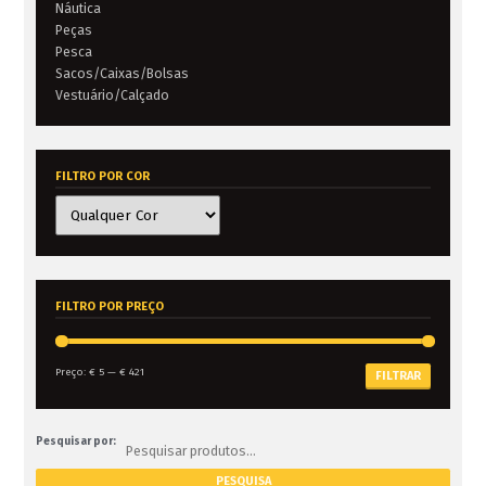
Náutica
Peças
Pesca
Sacos/Caixas/Bolsas
Vestuário/Calçado
FILTRO POR COR
FILTRO POR PREÇO
Preço:
€ 5
—
€ 421
FILTRAR
Pesquisar por: