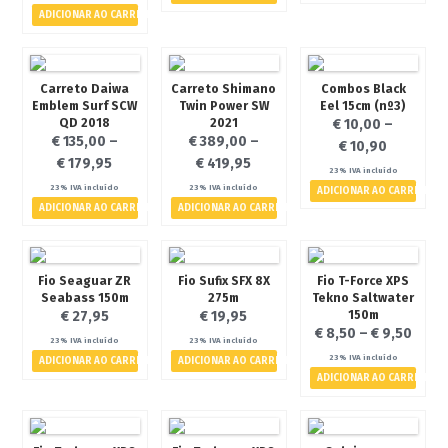
ADICIONAR AO CARRINHO
- Canas
- Carretos
- Diversos
Carreto Daiwa
Carreto Shimano
Combos Black
Emblem Surf SCW
Twin Power SW
Eel 15cm (nº3)
A Pescávado
QD 2018
2021
€
10,00
–
€
135,00
–
€
389,00
–
Contactos
€
10,90
€
179,95
€
419,95
Termos e Condições
23% IVA incluído
23% IVA incluído
23% IVA incluído
ADICIONAR AO CARRINHO
Politica de Privacidade
ADICIONAR AO CARRINHO
ADICIONAR AO CARRINHO
Galeria de Imagens
Notícias
Fio Seaguar ZR
Fio Sufix SFX 8X
Fio T-Force XPS
Eventos
Seabass 150m
275m
Tekno Saltwater
150m
€
27,95
€
19,95
€
8,50
–
€
9,50
23% IVA incluído
23% IVA incluído
23% IVA incluído
ADICIONAR AO CARRINHO
ADICIONAR AO CARRINHO
€ 0,00
0 artigos
ADICIONAR AO CARRINHO