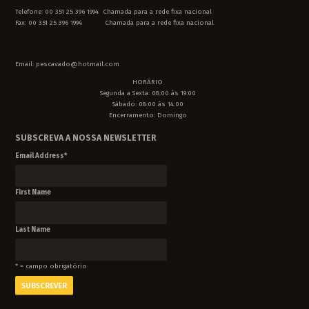
Telefone: 00 351 25 396 1994 Chamada para a rede fixa nacional
Fax: 00 351 25 396 1994 Chamada para a rede fixa nacional
Email: pescavado@hotmail.com
HORÁRIO
Segunda a Sexta: 08:00 às 19:00
Sábado: 08:00 às 14:00
Encerramento: Domingo
SUBSCREVA A NOSSA NEWSLETTER
Email Address
*
First Name
Last Name
* = campo obrigatório