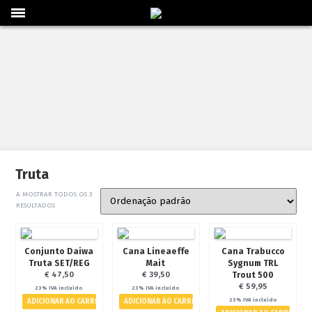
Loja Online
Barcos/Kayaks/Patos
Caça Submarina/Mergulho
Lazer
Pesca
Sacos/Caixas/Bolsas
Vestuário/Calçado
Artigos em 2ºMão
Truta
Náutica
A MOSTRAR TODOS OS 3
Acessórios Náutica
RESULTADOS
Coletes Náutica
Diversos Náutica
Conjunto Daiwa
Cana Lineaeffe
Cana Trabucco
Eletrónica
Truta SET/REG
Mait
Sygnum TRL
Motores
Trout 500
€
47,50
€
39,50
€
59,95
Tintas
23% IVA incluído
23% IVA incluído
23% IVA incluído
ADICIONAR AO CARRINHO
ADICIONAR AO CARRINHO
Peças