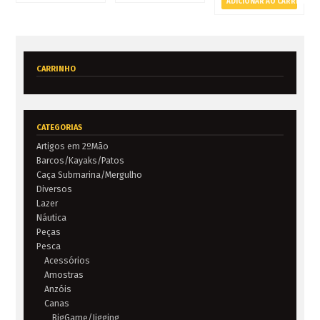
ADICIONAR AO CARRINHO
- Canas
- Carretos
- Diversos
CARRINHO
A Pescávado
Contactos
Termos e Condições
CATEGORIAS
Politica de Privacidade
Artigos em 2ºMão
Galeria de Imagens
Barcos/Kayaks/Patos
Caça Submarina/Mergulho
Notícias
Diversos
Lazer
Eventos
Náutica
Peças
Pesca
Acessórios
€ 0,00
0 artigos
Amostras
Anzóis
Canas
BigGame/Jigging