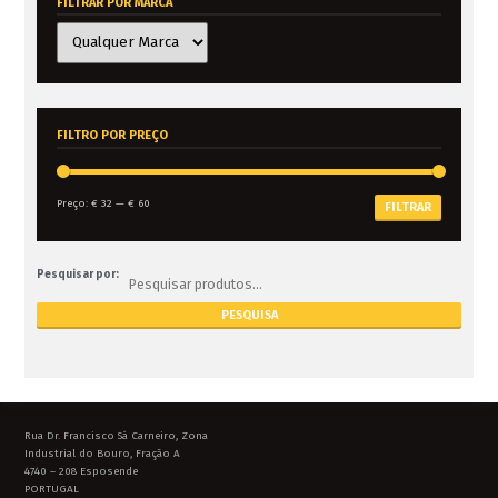
FILTRAR POR MARCA
FILTRO POR PREÇO
Preço:
€ 32
—
€ 60
FILTRAR
Pesquisar por:
Rua Dr. Francisco Sá Carneiro, Zona
Industrial do Bouro, Fração A
4740 – 208 Esposende
PORTUGAL