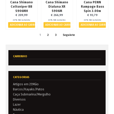
Cana Shimano
Cana Shimano
Cana PENN
Coltsniper BB
Dialuna XR
Rampage Bass
S906MH
S906M
Spin 3.00m
€
209,99
€
266,99
€
93,79
23% IVA incluído
23% IVA incluído
23% IVA incluído
ADICIONAR AO CARRINHO
ADICIONAR AO CARRINHO
ADICIONAR AO CARRINHO
1
2
3
Seguinte
CARRINHO
CATEGORIAS
Artigos em 2ºMão
Barcos/Kayaks/Patos
Caça Submarina/Mergulho
Diversos
Lazer
Náutica