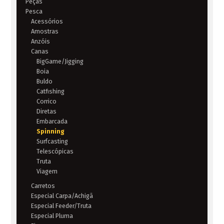
Peças
Pesca
Acessórios
Amostras
Anzóis
Canas
BigGame/Jigging
Boia
Buldo
Catfishing
Corrico
Diretas
Embarcada
Spinning
Surfcasting
Telescópicas
Truta
Viagem
Carretos
Especial Carpa/Achigã
Especial Feeder/Truta
Especial Pluma