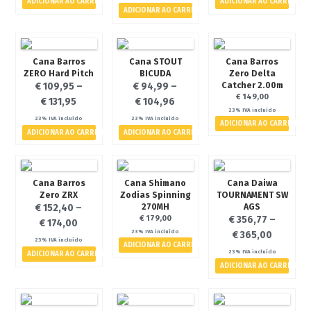
ADICIONAR AO CARRINHO
ADICIONAR AO CARRINHO
ADICIONAR AO CARRINHO
- Canas
- Carretos
- Diversos
Cana Barros
Cana STOUT
Cana Barros
ZERO Hard Pitch
BICUDA
Zero Delta
A Pescávado
Catcher 2.00m
€
109,95
–
€
94,99
–
€
149,00
Contactos
€
131,95
€
104,96
23% IVA incluído
Termos e Condições
23% IVA incluído
23% IVA incluído
ADICIONAR AO CARRINHO
ADICIONAR AO CARRINHO
ADICIONAR AO CARRINHO
Politica de Privacidade
Galeria de Imagens
Notícias
Cana Barros
Cana Shimano
Cana Daiwa
Zero ZRX
Zodias Spinning
TOURNAMENT SW
Eventos
270MH
AGS
€
152,40
–
€
179,00
€
356,77
–
€
174,00
23% IVA incluído
€
365,00
23% IVA incluído
ADICIONAR AO CARRINHO
23% IVA incluído
ADICIONAR AO CARRINHO
€ 0,00
0 artigos
ADICIONAR AO CARRINHO