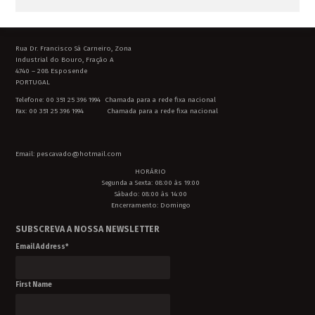
Rua Dr. Francisco Sá Carneiro, Zona
Industrial do Bouro, Fração A
4740 – 208 Esposende
PORTUGAL
Telefone: 00 351 25 396 1994 Chamada para a rede fixa nacional
Fax: 00 351 25 396 1994 Chamada para a rede fixa nacional
Email: pescavado@hotmail.com
HORÁRIO
Segunda a Sexta: 08:00 às 19:00
Sábado: 08:00 às 14:00
Encerramento: Domingo
SUBSCREVA A NOSSA NEWSLETTER
Email Address
*
First Name