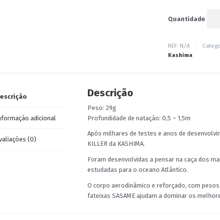
Quantidade
REF:
N/A
Catego
Kashima
Descrição
escrição
Peso: 29g
nformação adicional
Profundidade de natação: 0,5 – 1,5m
Após milhares de testes e anos de desenvolv
valiações (0)
KILLER da KASHIMA.
Foram desenvolvidas a pensar na caça dos m
estudadas para o oceano Atlântico.
O corpo aerodinâmico e reforçado, com pesos
fateixas SASAME ajudam a dominar os melhore