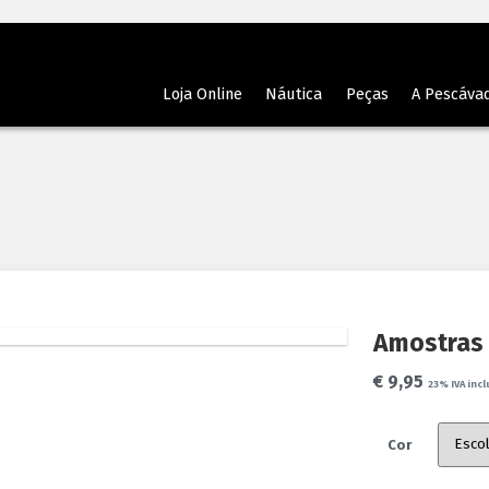
Loja Online
Náutica
Peças
A Pescáva
Amostras
€
9,95
23% IVA incl
Cor