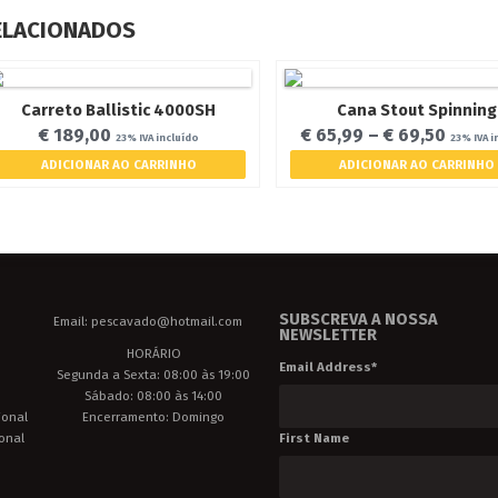
ELACIONADOS
Carreto Ballistic 4000SH
Cana Stout Spinning
€
189,00
€
65,99
–
€
69,50
23% IVA incluído
23% IVA i
ADICIONAR AO CARRINHO
ADICIONAR AO CARRINHO
SUBSCREVA A NOSSA
Email: pescavado@hotmail.com
NEWSLETTER
HORÁRIO
Email Address
*
Segunda a Sexta: 08:00 às 19:00
Sábado: 08:00 às 14:00
ional
Encerramento: Domingo
First Name
onal