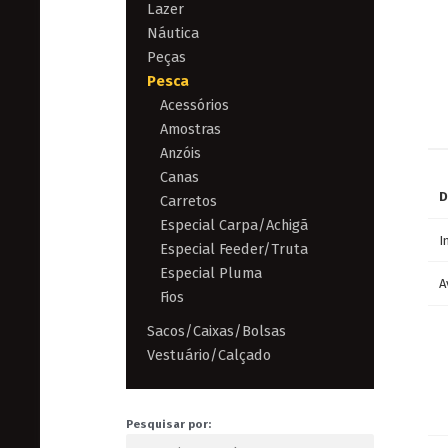
Lazer
Náutica
Peças
Pesca
Acessórios
Amostras
Anzóis
Canas
D
Carretos
Especial Carpa/Achigã
I
Especial Feeder/Truta
Especial Pluma
A
Fios
Sacos/Caixas/Bolsas
Vestuário/Calçado
Pesquisar por: