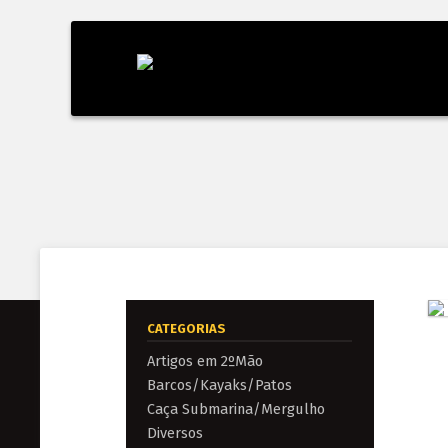
CATEGORIAS
Artigos em 2ºMão
Barcos/Kayaks/Patos
Caça Submarina/Mergulho
Diversos