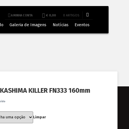
€ 0,00
0 ARTIGOS
A MINHA CONTA
do
Galeria de Imagens
Notícias
Eventos
 KASHIMA KILLER FN333 160mm
uído
Limpar