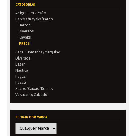
CATEGORIAS
Pato Float Tube
Catamarã VI Pontoon
Artigos em 2ºMão
€
169,99
€
259,00
23% IVA incluído
23% IVA incluído
Barcos/Kayaks/Patos
ADICIONAR AO CARRINHO
ADICIONAR AO CARRINHO
Barcos
Diversos
Kayaks
Patos
Caça Submarina/Mergulho
Diversos
Lazer
Náutica
Pato VI Defender
€
204,00
Peças
23% IVA incluído
Pato Colorado
ADICIONAR AO CARRINHO
Pesca
€
179,95
23% IVA incluído
Sacos/Caixas/Bolsas
ADICIONAR AO CARRINHO
Vestuário/Calçado
FILTRAR POR MARCA