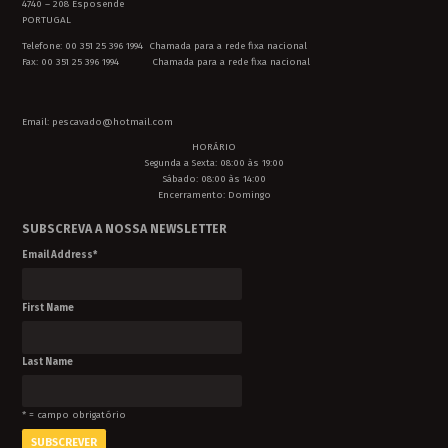
4740 – 208 Esposende
PORTUGAL
Telefone: 00 351 25 396 1994 Chamada para a rede fixa nacional
Fax: 00 351 25 396 1994 Chamada para a rede fixa nacional
Email: pescavado@hotmail.com
HORÁRIO
Segunda a Sexta: 08:00 às 19:00
Sábado: 08:00 às 14:00
Encerramento: Domingo
SUBSCREVA A NOSSA NEWSLETTER
Email Address
*
First Name
Last Name
* = campo obrigatório