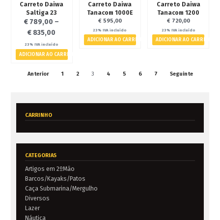
Carreto Daiwa
Carreto Daiwa
Carreto Daiwa
Saltiga 23
Tanacom 1000E
Tanacom 1200
€
789,00
–
€
595,00
€
720,00
23% IVA incluído
23% IVA incluído
€
835,00
ADICIONAR AO CARRINHO
ADICIONAR AO CARRINHO
23% IVA incluído
ADICIONAR AO CARRINHO
Anterior
1
2
3
4
5
6
7
Seguinte
CARRINHO
CATEGORIAS
Artigos em 2ºMão
Barcos/Kayaks/Patos
Caça Submarina/Mergulho
Diversos
Lazer
Náutica