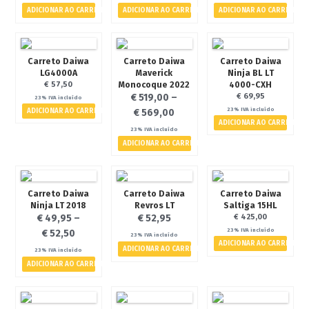
ADICIONAR AO CARRINHO
ADICIONAR AO CARRINHO
ADICIONAR AO CARRINHO
- Canas
- Carretos
- Diversos
Carreto Daiwa
Carreto Daiwa
Carreto Daiwa
LG4000A
Maverick
Ninja BL LT
A Pescávado
Monocoque 2022
4000-CXH
€
57,50
€
519,00
–
€
69,95
Contactos
23% IVA incluído
23% IVA incluído
ADICIONAR AO CARRINHO
€
569,00
Termos e Condições
ADICIONAR AO CARRINHO
23% IVA incluído
Politica de Privacidade
ADICIONAR AO CARRINHO
Galeria de Imagens
Notícias
Carreto Daiwa
Carreto Daiwa
Carreto Daiwa
Eventos
Ninja LT 2018
Revros LT
Saltiga 15HL
€
49,95
–
€
52,95
€
425,00
23% IVA incluído
€
52,50
23% IVA incluído
ADICIONAR AO CARRINHO
ADICIONAR AO CARRINHO
23% IVA incluído
€ 0,00
0 artigos
ADICIONAR AO CARRINHO