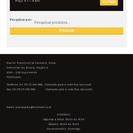
Preço:
€ 1
—
€ 835
FILTRAR
Pesquisar por:
Rua Dr. Francisco Sá Carneiro, Zona
Industrial do Bouro, Fração A
4740 – 208 Esposende
PORTUGAL
Telefone: 00 351 25 396 1994 Chamada para a rede fixa nacional
Fax: 00 351 25 396 1994 Chamada para a rede fixa nacional
Email: pescavado@hotmail.com
HORÁRIO
Segunda a Sexta: 08:00 às 19:00
Sábado: 08:00 às 14:00
Encerramento: Domingo