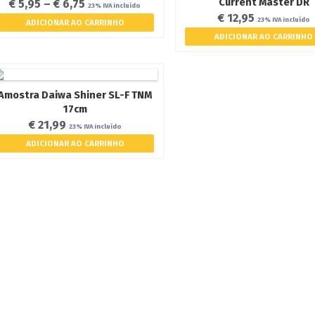
Current Master DR
€
5,95
–
€
6,75
23% IVA incluído
€
12,95
23% IVA incluído
ADICIONAR AO CARRINHO
ADICIONAR AO CARRINHO
Amostra Daiwa Shiner SL-F TNM
17cm
€
21,99
23% IVA incluído
ADICIONAR AO CARRINHO