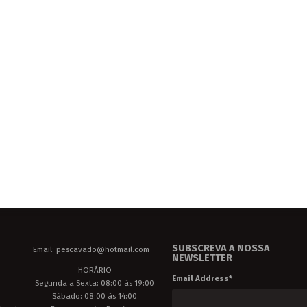
SUBSCREVA A NOSSA
Email: pescavado@hotmail.com
NEWSLETTER
HORÁRIO
Email Address
*
Segunda a Sexta: 08:00 às 19:00
Sábado: 08:00 às 14:00