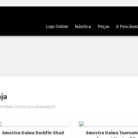
Loja Online
Náutica
Peças
A Pescáva
oja
MOSTRAR TODOS OS 4 RESULTADOS
Amostra Daiwa DuckFin Shad
Amostra Daiwa Tournam