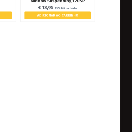
Minnow Suspending 120SP
€
13,95
23% IVA incluído
ADICIONAR AO CARRINHO