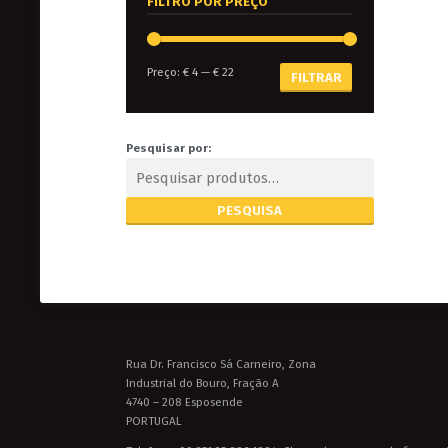
FILTRO POR PREÇO
Preço:
€ 4
—
€ 22
FILTRAR
Pesquisar por:
Rua Dr. Francisco Sá Carneiro, Zona
Industrial do Bouro, Fração A
4740 – 208 Esposende
PORTUGAL