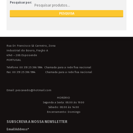
Pesquisar por:
Rua Dr. Francisco Sá Carneiro, Zona
Industrial do Bouro, Fração A
4740 – 208 Esposende
PORTUGAL
Telefone: 00 351 25 396 1994 Chamada para a rede fixa nacional
Fax: 00 351 25 396 1994 Chamada para a rede fixa nacional
Email: pescavado@hotmail.com
HORÁRIO
Segunda a Sexta: 08:00 às 19:00
Sábado: 08:00 às 14:00
Encerramento: Domingo
SUBSCREVA A NOSSA NEWSLETTER
Email Address
*