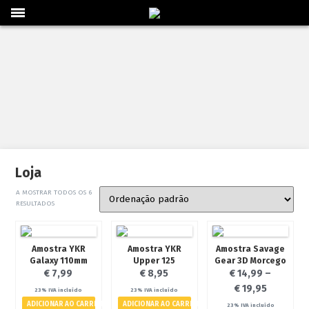
Loja Online
Barcos/Kayaks/Patos
Caça Submarina/Mergulho
Lazer
Pesca
Sacos/Caixas/Bolsas
Vestuário/Calçado
Artigos em 2ºMão
Loja
Náutica
A MOSTRAR TODOS OS 6
Acessórios Náutica
RESULTADOS
Coletes Náutica
Diversos Náutica
Amostra YKR
Amostra YKR
Amostra Savage
Eletrónica
Galaxy 110mm
Upper 125
Gear 3D Morcego
Motores
€
7,99
€
8,95
€
14,99
–
Tintas
€
19,95
23% IVA incluído
23% IVA incluído
ADICIONAR AO CARRINHO
ADICIONAR AO CARRINHO
Peças
23% IVA incluído