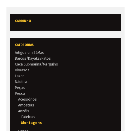
- Canas
- Carretos
CARRINHO
- Diversos
A Pescávado
Contactos
CATEGORIAS
Termos e Condições
Artigos em 2ºMão
Politica de Privacidade
Barcos/Kayaks/Patos
Caça Submarina/Mergulho
Galeria de Imagens
Diversos
Notícias
Lazer
Náutica
Eventos
Peças
Pesca
Acessórios
Amostras
€ 0,00
0 artigos
Anzóis
Fateixas
Montagens