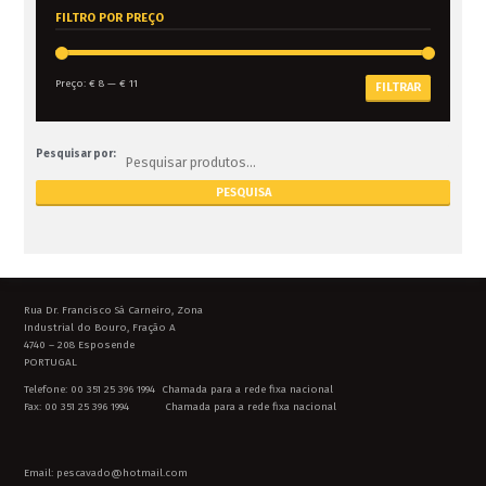
FILTRO POR PREÇO
Preço:
€ 8
—
€ 11
FILTRAR
Pesquisar por:
Rua Dr. Francisco Sá Carneiro, Zona
Industrial do Bouro, Fração A
4740 – 208 Esposende
PORTUGAL
Telefone: 00 351 25 396 1994 Chamada para a rede fixa nacional
Fax: 00 351 25 396 1994 Chamada para a rede fixa nacional
Email: pescavado@hotmail.com